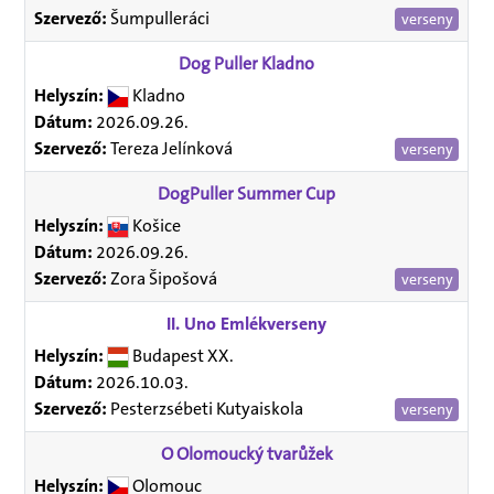
Szervező:
Šumpulleráci
verseny
Dog Puller Kladno
Helyszín:
Kladno
Dátum:
2026.09.26.
Szervező:
Tereza Jelínková
verseny
DogPuller Summer Cup
Helyszín:
Košice
Dátum:
2026.09.26.
Szervező:
Zora Šipošová
verseny
II. Uno Emlékverseny
Helyszín:
Budapest XX.
Dátum:
2026.10.03.
Szervező:
Pesterzsébeti Kutyaiskola
verseny
O Olomoucký tvarůžek
Helyszín:
Olomouc