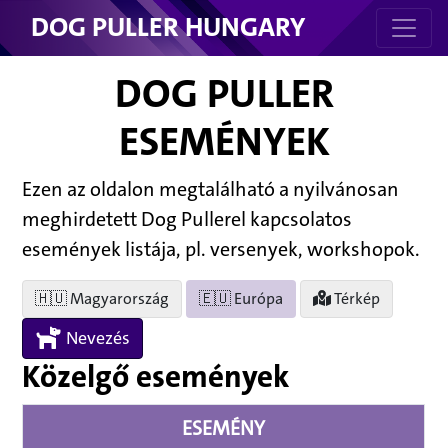
DOG PULLER HUNGARY
DOG PULLER
ESEMÉNYEK
Ezen az oldalon megtalálható a nyilvánosan
meghirdetett Dog Pullerel kapcsolatos
események listája, pl. versenyek, workshopok.
🇭🇺 Magyarország
🇪🇺 Európa
Térkép
Nevezés
Közelgő események
ESEMÉNY