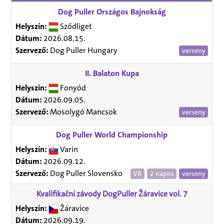
Dog Puller Országos Bajnokság
Helyszín:
Sződliget
Dátum:
2026.08.15.
Szervező:
Dog Puller Hungary
verseny
II. Balaton Kupa
Helyszín:
Fonyód
Dátum:
2026.09.05.
Szervező:
Mosolygó Mancsok
verseny
Dog Puller World Championship
Helyszín:
Varín
Dátum:
2026.09.12.
Szervező:
Dog Puller Slovensko
VB
2 napos
verseny
Kvalifikační závody DogPuller Žáravice vol. 7
Helyszín:
Žáravice
Dátum:
2026.09.19.