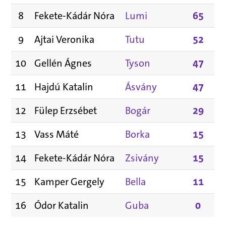
8
Fekete-Kádár Nóra
Lumi
65
9
Ajtai Veronika
Tutu
52
10
Gellén Ágnes
Tyson
47
11
Hajdú Katalin
Ásvány
47
12
Fülep Erzsébet
Bogár
29
13
Vass Máté
Borka
15
14
Fekete-Kádár Nóra
Zsivány
15
15
Kamper Gergely
Bella
11
16
Ódor Katalin
Guba
0