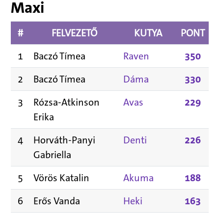
Maxi
#
FELVEZETŐ
KUTYA
PONT
1
Baczó Tímea
Raven
350
2
Baczó Tímea
Dáma
330
3
Rózsa-Atkinson
Avas
229
Erika
4
Horváth-Panyi
Denti
226
Gabriella
5
Vörös Katalin
Akuma
188
6
Erős Vanda
Heki
163