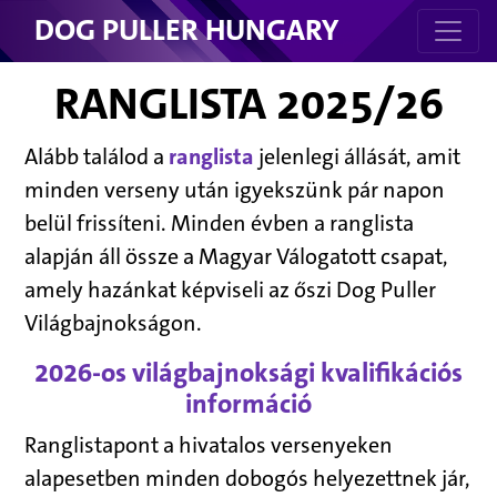
DOG PULLER HUNGARY
RANGLISTA 2025/26
Alább találod a
ranglista
jelenlegi állását, amit
minden verseny után igyekszünk pár napon
belül frissíteni. Minden évben a ranglista
alapján áll össze a Magyar Válogatott csapat,
amely hazánkat képviseli az őszi Dog Puller
Világbajnokságon.
2026-os világbajnoksági kvalifikációs
információ
Ranglistapont a hivatalos versenyeken
alapesetben minden dobogós helyezettnek jár,