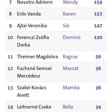
7
Novotni Adrienn
Wendy
159
8
Erős Vanda
Raven
157
9
Ajtai Veronika
Sió
147
10
Ferenczi Zsófia
Dominó
120
Dorka
11
Theimer Magdolna
Ragnar
56
12
Fuchsné Semsei
Maszat
36
Mercédesz
13
Szabó-Kovács
Mamba
36
Anett
14
Leitnerné Cseke
Bella
34