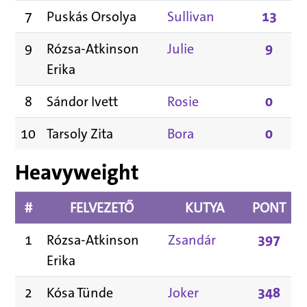
7
Puskás Orsolya
Sullivan
13
9
Rózsa-Atkinson
Julie
9
Erika
8
Sándor Ivett
Rosie
0
10
Tarsoly Zita
Bora
0
Heavyweight
#
FELVEZETŐ
KUTYA
PONT
1
Rózsa-Atkinson
Zsandár
397
Erika
2
Kósa Tünde
Joker
348