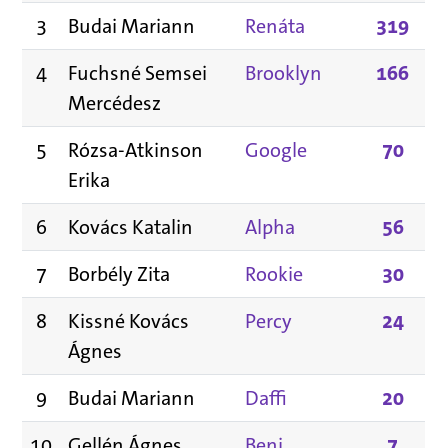
3
Budai Mariann
Renáta
319
4
Fuchsné Semsei
Brooklyn
166
Mercédesz
5
Rózsa-Atkinson
Google
70
Erika
6
Kovács Katalin
Alpha
56
7
Borbély Zita
Rookie
30
8
Kissné Kovács
Percy
24
Ágnes
9
Budai Mariann
Daffi
20
10
Gellén Ágnes
Beni
7