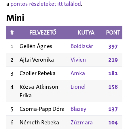
a
pontos részleteket itt találod
.
Mini
#
FELVEZETŐ
KUTYA
PONT
1
Gellén Ágnes
Boldizsár
397
2
Ajtai Veronika
Vivien
219
3
Czoller Rebeka
Amka
181
4
Rózsa-Atkinson
Lionel
158
Erika
5
Csoma-Papp Dóra
Blazey
137
6
Németh Rebeka
Zúzmara
104