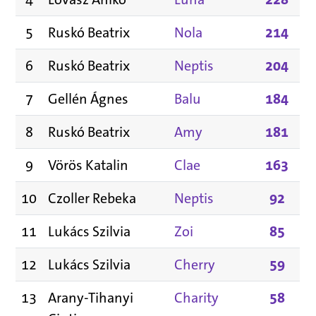
5
Ruskó Beatrix
Nola
214
6
Ruskó Beatrix
Neptis
204
7
Gellén Ágnes
Balu
184
8
Ruskó Beatrix
Amy
181
9
Vörös Katalin
Clae
163
10
Czoller Rebeka
Neptis
92
11
Lukács Szilvia
Zoi
85
12
Lukács Szilvia
Cherry
59
13
Arany-Tihanyi
Charity
58