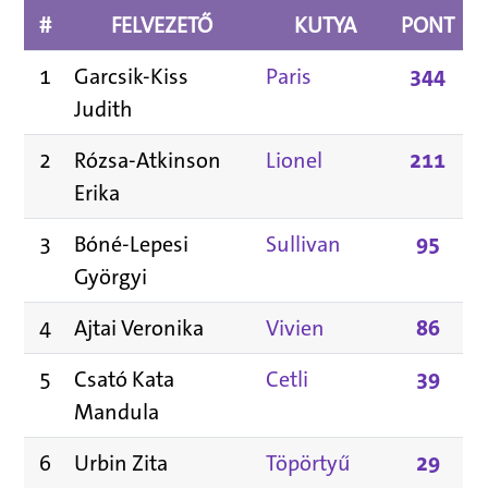
#
FELVEZETŐ
KUTYA
PONT
1
Garcsik-Kiss
Paris
344
Judith
2
Rózsa-Atkinson
Lionel
211
Erika
3
Bóné-Lepesi
Sullivan
95
Györgyi
4
Ajtai Veronika
Vivien
86
5
Csató Kata
Cetli
39
Mandula
6
Urbin Zita
Töpörtyű
29