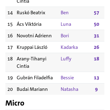
Cintia
14
Ruskó Beatrix
Ben
57
15
Ács Viktória
Luna
50
16
Novotni Adrienn
Bori
31
17
Kruppai László
Kadarka
26
18
Arany-Tihanyi
Luffy
18
Cintia
19
Gubrán Filadelfia
Bessie
13
20
Budai Mariann
Natasha
9
Micro