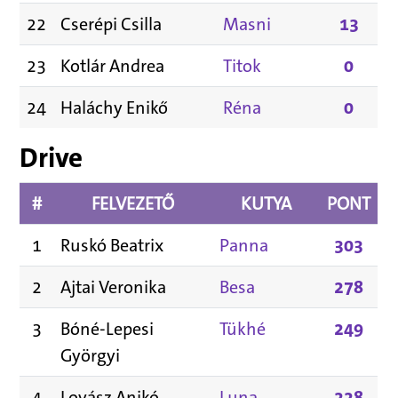
22
Cserépi Csilla
Masni
13
23
Kotlár Andrea
Titok
0
24
Haláchy Enikő
Réna
0
Drive
#
FELVEZETŐ
KUTYA
PONT
1
Ruskó Beatrix
Panna
303
2
Ajtai Veronika
Besa
278
3
Bóné-Lepesi
Tükhé
249
Györgyi
4
Lovász Anikó
Luna
228