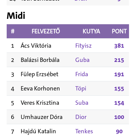
Midi
#
FELVEZETŐ
KUTYA
PONT
1
Ács Viktória
Fityisz
381
2
Balázsi Borbála
Guba
215
3
Fülep Erzsébet
Frida
191
4
Eeva Korhonen
Töpi
155
5
Veres Krisztina
Suba
154
6
Umhauzer Dóra
Dior
100
7
Hajdú Katalin
Tenkes
90