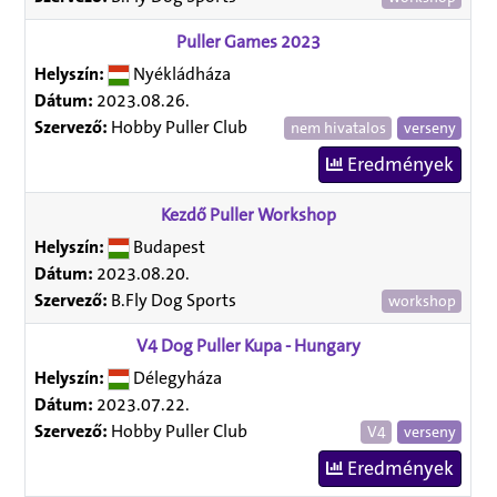
Puller Games 2023
Helyszín:
Nyékládháza
Dátum:
2023.08.26.
Szervező:
Hobby Puller Club
nem hivatalos
verseny
Eredmények
Kezdő Puller Workshop
Helyszín:
Budapest
Dátum:
2023.08.20.
Szervező:
B.Fly Dog Sports
workshop
V4 Dog Puller Kupa - Hungary
Helyszín:
Délegyháza
Dátum:
2023.07.22.
Szervező:
Hobby Puller Club
V4
verseny
Eredmények