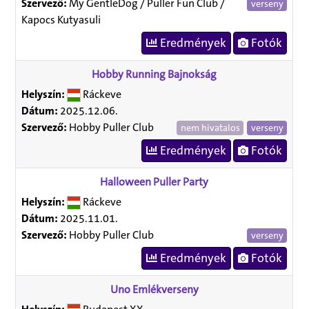
Szervező:
My GentleDog / Puller Fun Club /
verseny
Kapocs Kutyasuli
Eredmények
Fotók
Hobby Running Bajnokság
Helyszín:
Ráckeve
Dátum:
2025.12.06.
Szervező:
Hobby Puller Club
nem hivatalos
verseny
Eredmények
Fotók
Halloween Puller Party
Helyszín:
Ráckeve
Dátum:
2025.11.01.
Szervező:
Hobby Puller Club
verseny
Eredmények
Fotók
Uno Emlékverseny