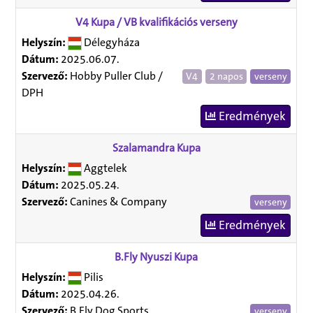
V4 Kupa / VB kvalifikációs verseny
Helyszín:
Délegyháza
Dátum:
2025.06.07.
Szervező:
Hobby Puller Club /
V4
2 napos
verseny
DPH
Eredmények
Szalamandra Kupa
Helyszín:
Aggtelek
Dátum:
2025.05.24.
Szervező:
Canines & Company
verseny
Eredmények
B.Fly Nyuszi Kupa
Helyszín:
Pilis
Dátum:
2025.04.26.
Szervező:
B.Fly Dog Sports
verseny