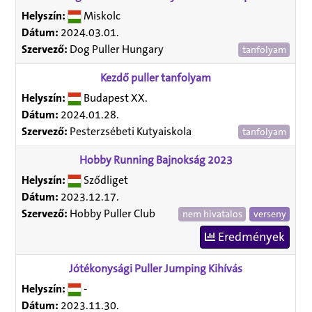
Helyszín:
Miskolc
Dátum:
2024.03.01.
Szervező:
Dog Puller Hungary
tanfolyam
Kezdő puller tanfolyam
Helyszín:
Budapest XX.
Dátum:
2024.01.28.
Szervező:
Pesterzsébeti Kutyaiskola
tanfolyam
Hobby Running Bajnokság 2023
Helyszín:
Sződliget
Dátum:
2023.12.17.
Szervező:
Hobby Puller Club
nem hivatalos
verseny
Eredmények
Jótékonysági Puller Jumping Kihívás
Helyszín:
-
Dátum:
2023.11.30.