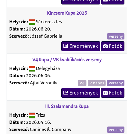
Kincsem Kupa 2026
Helyszín:
Sárkeresztes
Dátum:
2026.06.20.
Szervező:
József Gabriella
verseny
Eredmények
Fotók
V4 Kupa / VB kvalifikációs verseny
Helyszín:
Délegyháza
Dátum:
2026.06.06.
Szervező:
Ajtai Veronika
V4
2 napos
verseny
Eredmények
Fotók
III. Szalamandra Kupa
Helyszín:
Trizs
Dátum:
2026.05.16.
Szervező:
Canines & Company
verseny