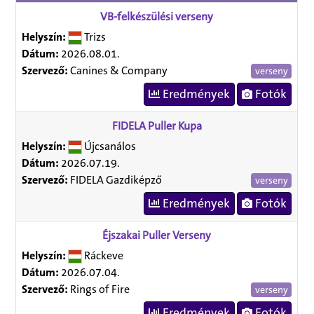
VB-felkészülési verseny
Helyszín:
Trizs
Dátum:
2026.08.01.
Szervező:
Canines & Company
verseny
Eredmények
Fotók
FIDELA Puller Kupa
Helyszín:
Újcsanálos
Dátum:
2026.07.19.
Szervező:
FIDELA Gazdiképző
verseny
Eredmények
Fotók
Éjszakai Puller Verseny
Helyszín:
Ráckeve
Dátum:
2026.07.04.
Szervező:
Rings of Fire
verseny
Eredmények
Fotók