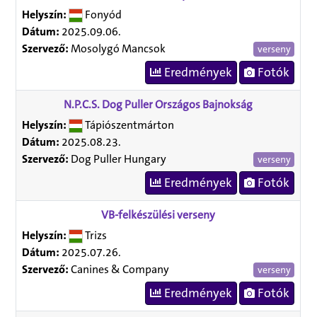
Helyszín:
Fonyód
Dátum:
2025.09.06.
Szervező:
Mosolygó Mancsok
verseny
Eredmények
Fotók
N.P.C.S. Dog Puller Országos Bajnokság
Helyszín:
Tápiószentmárton
Dátum:
2025.08.23.
Szervező:
Dog Puller Hungary
verseny
Eredmények
Fotók
VB-felkészülési verseny
Helyszín:
Trizs
Dátum:
2025.07.26.
Szervező:
Canines & Company
verseny
Eredmények
Fotók