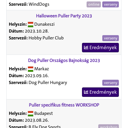
Szervező:
WindDogs
online
verseny
Halloween Puller Party 2023
Helyszín:
Dunakeszi
Dátum:
2023.10.28.
Szervező:
Hobby Puller Club
verseny
Eredmények
Dog Puller Országos Bajnokság 2023
Helyszín:
Markaz
Dátum:
2023.09.16.
Szervező:
Dog Puller Hungary
verseny
Eredmények
Puller specifikus fitness WORKSHOP
Helyszín:
Budapest
Dátum:
2023.08.26.
Szervező:
B.Fly Dog Sports
workshop