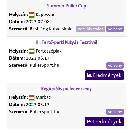
Summer Puller Cup
Helyszín:
Kaposvár
Dátum:
2023.07.08.
Szervező:
Best Dog Kutyaiskola
nem hivatalos
verseny
III. Fertő-parti Kutyás Fesztivál
Helyszín:
Fertőszéplak
Dátum:
2023.06.17.
Szervező:
PullerSport.hu
verseny
Eredmények
Regionális puller verseny
Helyszín:
Markaz
Dátum:
2023.05.13.
Szervező:
PullerSport.hu
verseny
Eredmények