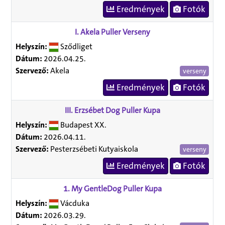
Eredmények
Fotók
I. Akela Puller Verseny
Helyszín:
Sződliget
Dátum:
2026.04.25.
Szervező:
Akela
verseny
Eredmények
Fotók
III. Erzsébet Dog Puller Kupa
Helyszín:
Budapest XX.
Dátum:
2026.04.11.
Szervező:
Pesterzsébeti Kutyaiskola
verseny
Eredmények
Fotók
1. My GentleDog Puller Kupa
Helyszín:
Vácduka
Dátum:
2026.03.29.