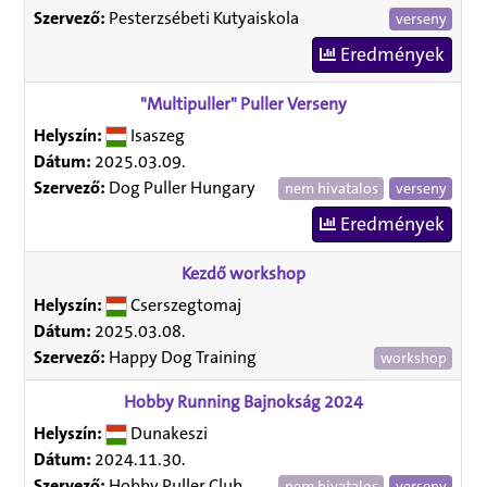
Szervező:
Pesterzsébeti Kutyaiskola
verseny
Eredmények
"Multipuller" Puller Verseny
Helyszín:
Isaszeg
Dátum:
2025.03.09.
Szervező:
Dog Puller Hungary
nem hivatalos
verseny
Eredmények
Kezdő workshop
Helyszín:
Cserszegtomaj
Dátum:
2025.03.08.
Szervező:
Happy Dog Training
workshop
Hobby Running Bajnokság 2024
Helyszín:
Dunakeszi
Dátum:
2024.11.30.
Szervező:
Hobby Puller Club
nem hivatalos
verseny