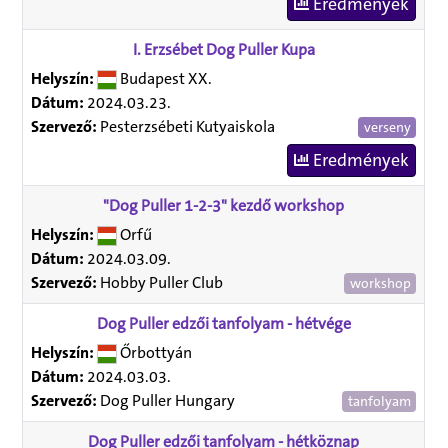
Eredmények
I. Erzsébet Dog Puller Kupa
Helyszín:
Budapest XX.
Dátum:
2024.03.23.
Szervező:
Pesterzsébeti Kutyaiskola
verseny
Eredmények
"Dog Puller 1-2-3" kezdő workshop
Helyszín:
Orfű
Dátum:
2024.03.09.
Szervező:
Hobby Puller Club
workshop
Dog Puller edzői tanfolyam - hétvége
Helyszín:
Őrbottyán
Dátum:
2024.03.03.
Szervező:
Dog Puller Hungary
tanfolyam
Dog Puller edzői tanfolyam - hétköznap