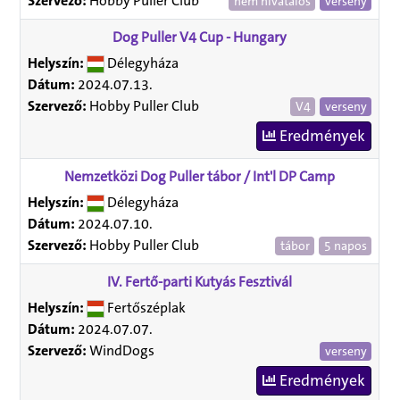
Szervező:
Hobby Puller Club
nem hivatalos
verseny
Dog Puller V4 Cup - Hungary
Helyszín:
Délegyháza
Dátum:
2024.07.13.
Szervező:
Hobby Puller Club
V4
verseny
Eredmények
Nemzetközi Dog Puller tábor / Int'l DP Camp
Helyszín:
Délegyháza
Dátum:
2024.07.10.
Szervező:
Hobby Puller Club
tábor
5 napos
IV. Fertő-parti Kutyás Fesztivál
Helyszín:
Fertőszéplak
Dátum:
2024.07.07.
Szervező:
WindDogs
verseny
Eredmények