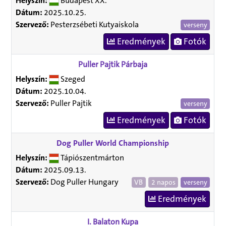
Helyszín:
Budapest XX.
Dátum:
2025.10.25.
Szervező:
Pesterzsébeti Kutyaiskola
verseny
Eredmények
Fotók
Puller Pajtik Párbaja
Helyszín:
Szeged
Dátum:
2025.10.04.
Szervező:
Puller Pajtik
verseny
Eredmények
Fotók
Dog Puller World Championship
Helyszín:
Tápiószentmárton
Dátum:
2025.09.13.
Szervező:
Dog Puller Hungary
VB
2 napos
verseny
Eredmények
I. Balaton Kupa