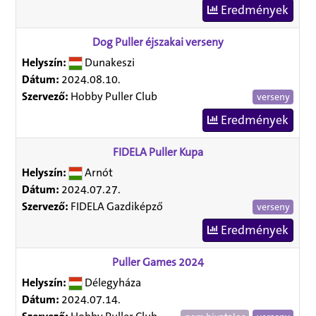
Eredmények
Dog Puller éjszakai verseny
Helyszín:
Dunakeszi
Dátum:
2024.08.10.
Szervező:
Hobby Puller Club
verseny
Eredmények
FIDELA Puller Kupa
Helyszín:
Arnót
Dátum:
2024.07.27.
Szervező:
FIDELA Gazdiképző
verseny
Eredmények
Puller Games 2024
Helyszín:
Délegyháza
Dátum:
2024.07.14.