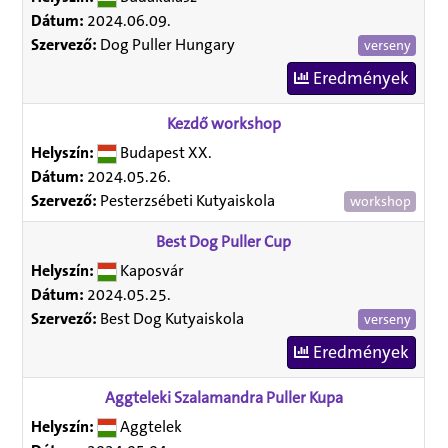
Dátum:
2024.06.09.
Szervező:
Dog Puller Hungary
verseny
Eredmények
Kezdő workshop
Helyszín:
Budapest XX.
Dátum:
2024.05.26.
Szervező:
Pesterzsébeti Kutyaiskola
workshop
Best Dog Puller Cup
Helyszín:
Kaposvár
Dátum:
2024.05.25.
Szervező:
Best Dog Kutyaiskola
verseny
Eredmények
Aggteleki Szalamandra Puller Kupa
Helyszín:
Aggtelek